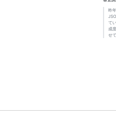
昨
JS
て
成
せ