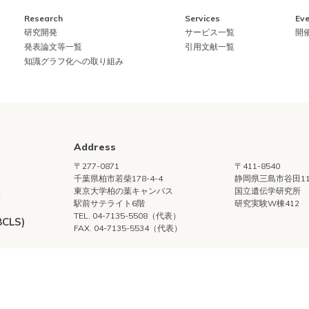
Research
Services
Eve
研究開発
サービス一覧
開
発表論文等一覧
引用文献一覧
知識グラフ化への取り組み
Address
〒277-0871
〒411-8540
千葉県柏市若柴178-4-4
静岡県三島市谷田11
東京大学柏の葉キャンパス
国立遺伝学研究所
構
駅前サテライト6階
研究実験W棟412
TEL. 04-7135-5508（代表）
LS)
FAX. 04-7135-5534（代表）