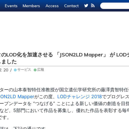
Events
Members
Access
Contact
のLOD化を加速させる 「JSON2LD Mapper」 が L
しました
2. 20 /
サービス
広報
ターの山本泰智特任准教授が国立遺伝学研究所の藤澤貴智特任
SON2LD Mapper
がこの度、
LODチャレンジ 2018
でプログレス
ープンデータを “つなげる” ことによる新しい価値の創造を
など、5部門において作品を募集し、優れた作品を表彰する毎
です。
評は、下記の通りです。