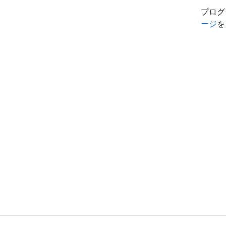
プログ
ージ
を