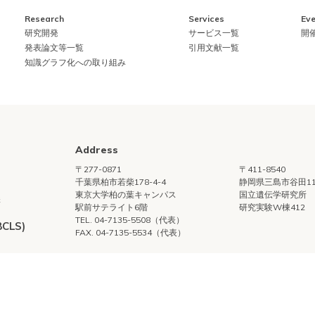
Research
Services
Eve
研究開発
サービス一覧
開
発表論文等一覧
引用文献一覧
知識グラフ化への取り組み
Address
〒277-0871
〒411-8540
千葉県柏市若柴178-4-4
静岡県三島市谷田11
東京大学柏の葉キャンパス
国立遺伝学研究所
構
駅前サテライト6階
研究実験W棟412
TEL. 04-7135-5508（代表）
LS)
FAX. 04-7135-5534（代表）