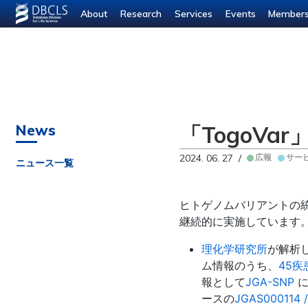
--- ---
About
Research
Services
Events
Member
「TogoV
News
2024. 06. 27 /
広報
サー
ニュース一覧
ヒトゲノムバリアントの統合
継続的に実施しています
理化学研究所
が解析
ム情報のうち、
45疾
報として
JGA-SNP
に
ースの
JGAS000114 