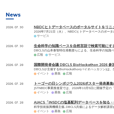
News
NBDCヒトデータベースのポータルサイトをリニ
2026. 07. 30
2026年7月21日（火）、NBDCヒトデータベースのポー
サービス
生命科学の知識ベースを自然言語で検索可能にする基
2026. 07. 30
DBCLSの山本泰智特任准教授らによる、生命科学の知識
広報
サービス
国際開発者会議 DBCLS BioHackathon 2026
2026. 07. 28
DBCLSが主催するBioHackathon(バイオハッカソン
イベント
募集
広報
トーゴーの日シンポジウム2026ポスター発表募集(
2026. 07. 28
JSTNBDC事業推進室では、2026年10月5日に開催予定
イベント
募集
広報
AJACS「INSDCの塩基配列データベースを知る
2026. 07. 28
科学技術振興機構主催､DBCLS共催によるデータ解析講習
イベント
募集
広報